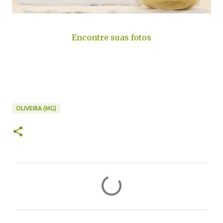
Encontre suas fotos
OLIVEIRA (MG)
C
o
m
e