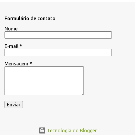
n
t
Formulário de contato
á
Nome
r
i
E-mail
*
o
s
Mensagem
*
Tecnologia do Blogger