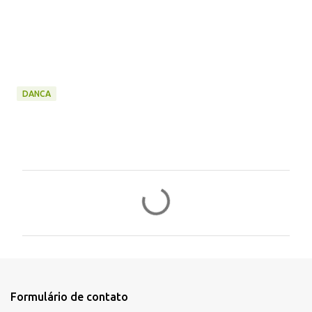
DANCA
C
o
m
e
n
t
Formulário de contato
á