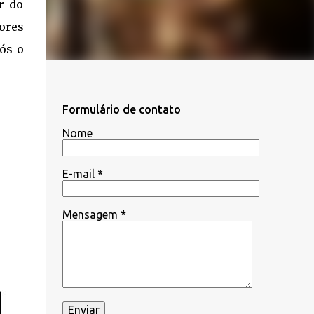
r do
hores
ós o
Formulário de contato
Nome
E-mail
*
Mensagem
*