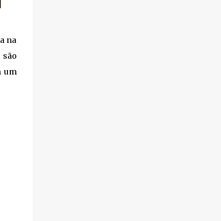
da na
 são
m um