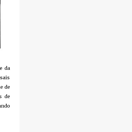
e da
sais
de de
s de
ando