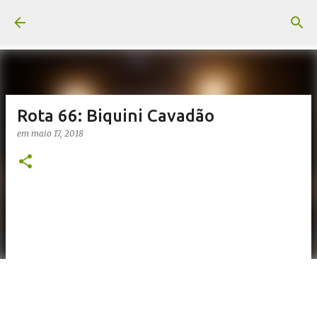
Pular para o conteúdo principal
Rota 66: Biquini Cavadão
em
maio 17, 2018