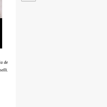
ia de
elli.