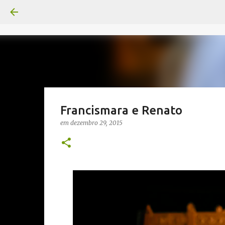
Francismara e Renato
em
dezembro 29, 2015