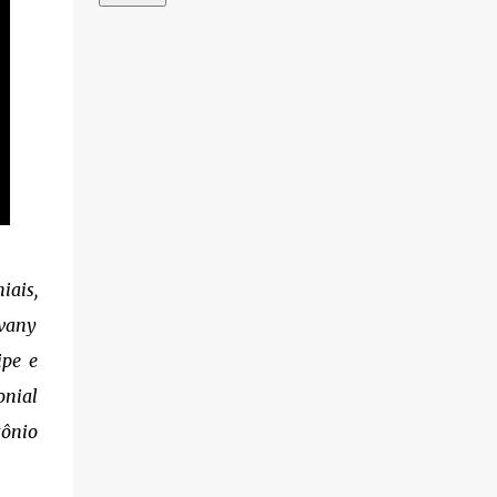
iais,
ovany
ipe e
onial
tônio