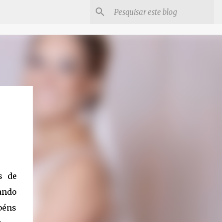
s de
ando
béns