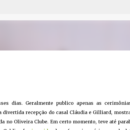
Pular para o conteúdo principal
sses dias. Geralmente publico apenas as cerimônia
ivertida recepção do casal Cláudia e Gilliard, mostr
a no Oliveira Clube. Em certo momento, teve até para