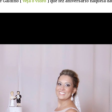
re Galdino [
veja o video
] que fez aniversário naquela da