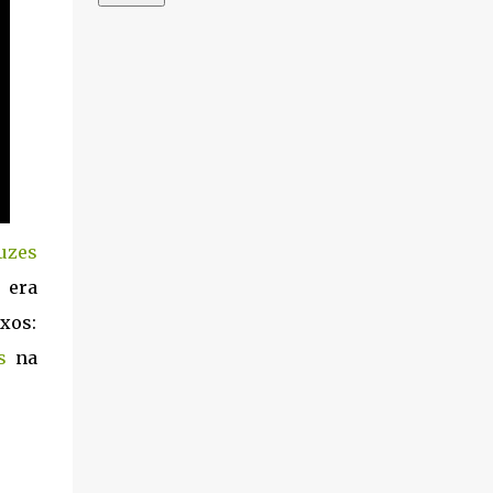
uzes
 era
xos:
s
na