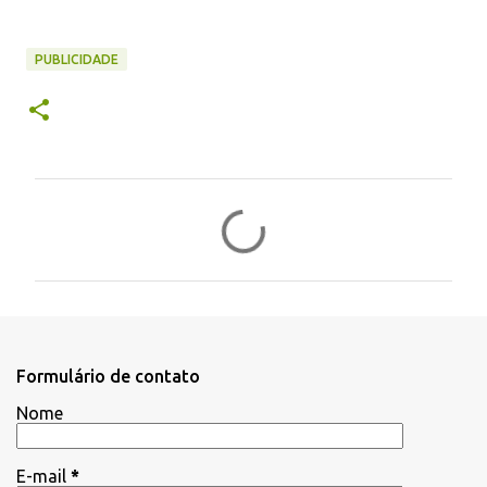
PUBLICIDADE
C
o
m
e
n
t
Formulário de contato
á
Nome
r
i
E-mail
*