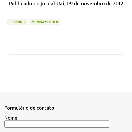
Publicado no jornal Uai, 09 de novembro de 2012
CLIPPING
MENINAMULHER
C
o
m
e
n
t
Formulário de contato
á
Nome
r
i