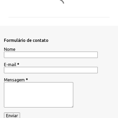
C
o
m
e
n
t
Formulário de contato
á
Nome
r
i
E-mail
*
o
s
Mensagem
*