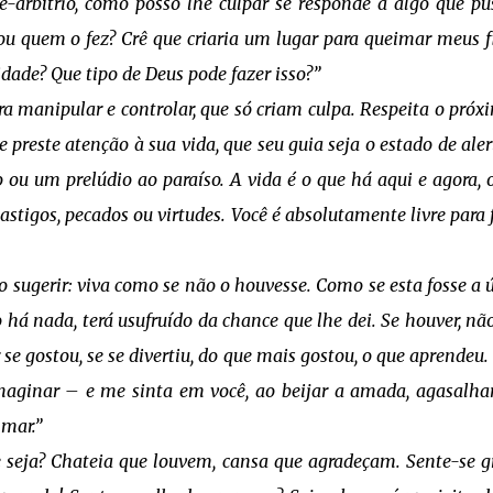
vre-arbítrio, como posso lhe culpar se responde a algo que p
sou quem o fez? Crê que criaria um lugar para queimar meus f
ade? Que tipo de Deus pode fazer isso?”
 manipular e controlar, que só criam culpa. Respeita o próx
e preste atenção à sua vida, que seu guia seja o estado de aler
ou um prelúdio ao paraíso. A vida é o que há aqui e agora, 
castigos, pecados ou virtudes. Você é absolutamente livre para 
 sugerir: viva como se não o houvesse. Como se esta fosse a 
o há nada, terá usufruído da chance que lhe dei. Se houver, nã
e gostou, se se divertiu, do que mais gostou, o que aprendeu.
imaginar – e me sinta em você, ao beijar a amada, agasalha
 mar.”
seja? Chateia que louvem, cansa que agradeçam. Sente-se g