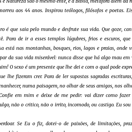
s e Natureza são o mesmo ente, e a Bíblia, metáfora além da r
morreu aos 44 anos. Inspirou teólogos, filósofos e poetas. Ei
ro é que saia pelo mundo e desfrute sua vida. Que goze, can
ê. Para de ir a esses templos lúgubres, frios e escuros, que
a está nas montanhas, bosques, rios, lagos e praias, onde v
par da sua vida miserável: nunca disse que há algo mau em 
uim! O sexo é um presente que lhe dei e com o qual pode expr
e lhe fizeram crer. Para de ler supostas sagradas escrituras
manhecer, numa paisagem, no olhar de seus amigos, nos olh
 Confie em mim e deixe de me pedir: vai dizer como faze
go, não o critico, não o irrito, incomodo, ou castigo. Eu sou
ar. Se Eu o fiz, dotei-o de paixões, de limitações, praz