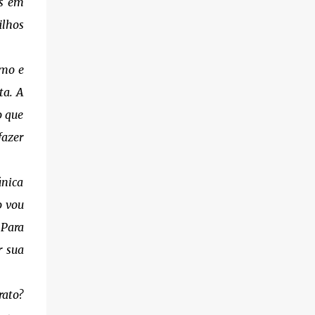
us em
ilhos
imo e
ta. A
o que
fazer
única
o vou
 Para
r sua
rato?