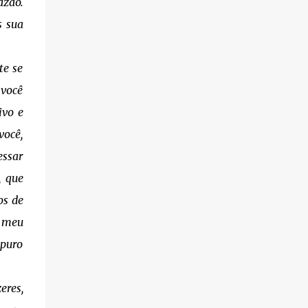
azão.
s sua
te se
 você
ivo e
você,
essar
, que
os de
r meu
 puro
eres,