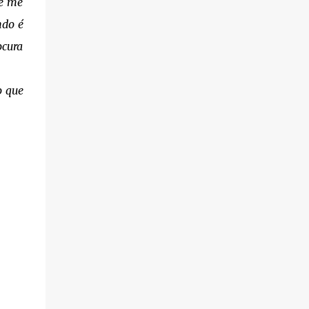
de me
ndo é
ocura
o que