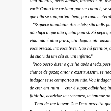
sentimentos, necessidades, incoerências, li
você? Como lhe castigar por ser como é, se 
que não se comportem bem, por toda a eternid
“Esquece mandamentos e leis; são ardis para
não faça o que não queira para si. Só peço qu
vida não é uma prova, um degrau, um ensaio 
você precisa. Fiz você livre. Não há prêmios, 
da sua vida um céu ou um inferno.”
“Não posso dizer o que há após a vida, posso
chance de gozar, amar e existir. Assim, se nã
indagar se se comportou ou não. Vou indagar s
de crer em mim – crer é supor, adivinhar, 
filhinha, acariciar seu cachorro, se banhar no
“Para de me louvar! Que Deus acredita que 