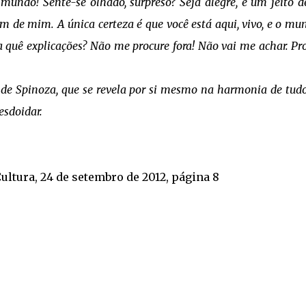
o mundo! Sente-se olhado, surpreso? Seja alegre, é um jeito 
em de mim. A única certeza é que você está aqui, vivo, e o mu
a quê explicações? Não me procure fora! Não vai me achar. Pr
s de Spinoza, que se revela por si mesmo na harmonia de tud
esdoidar.
ultura, 24 de setembro de 2012, página 8