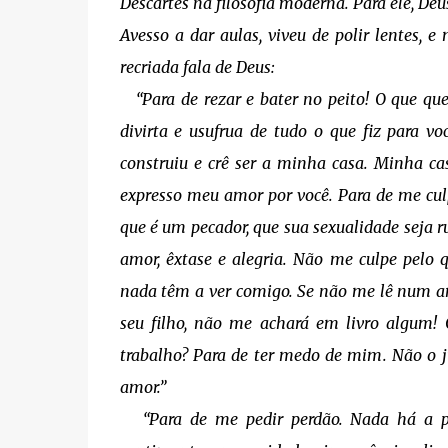
Descartes na filosofia moderna. Para ele, Deu
Avesso a dar aulas, viveu de polir lentes, e 
recriada fala de Deus:
“Para de rezar e bater no peito! O que que
divirta e usufrua de tudo o que fiz para voc
construiu e crê ser a minha casa. Minha cas
expresso meu amor por você. Para de me cul
que é um pecador, que sua sexualidade seja r
amor, êxtase e alegria. Não me culpe pelo qu
nada têm a ver comigo. Se não me lê num a
seu filho, não me achará em livro algum!
trabalho? Para de ter medo de mim. Não o jul
amor.”
“Para de me pedir perdão. Nada há a perdo