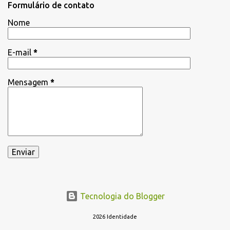
Formulário de contato
á
Nome
r
i
E-mail
*
o
s
Mensagem
*
Tecnologia do Blogger
2026 Identidade