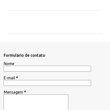
C
o
m
e
n
t
Formulário de contato
á
Nome
r
i
E-mail
*
o
s
Mensagem
*