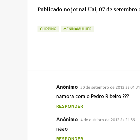
Publicado no jornal Uai, 07 de setembro 
CLIPPING
MENINAMULHER
Anônimo
30 de setembro de 2012 às 01:31
C
namora com o Pedro Ribeiro ???
o
RESPONDER
m
e
Anônimo
4 de outubro de 2012 às 21:39
n
nãao
t
RESPONDER