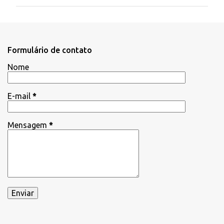
m
e
n
t
Formulário de contato
á
Nome
r
i
E-mail
*
o
s
Mensagem
*