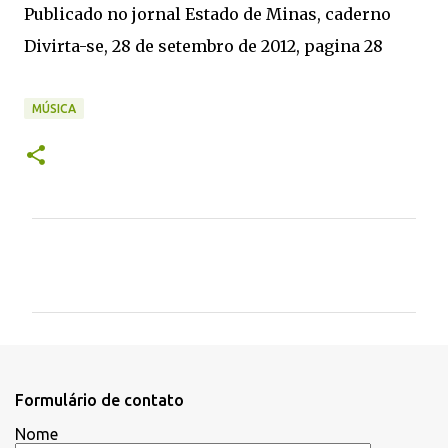
Publicado no jornal Estado de Minas, caderno
Divirta-se, 28 de setembro de 2012, pagina 28
MÚSICA
C
o
m
e
n
t
Formulário de contato
á
Nome
r