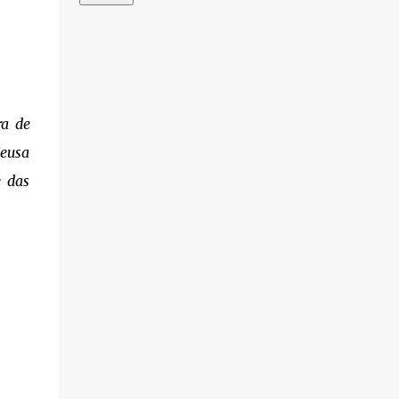
ra de
Neusa
e das