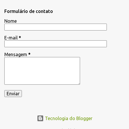
n
t
Formulário de contato
á
Nome
r
i
E-mail
*
o
s
Mensagem
*
Tecnologia do Blogger