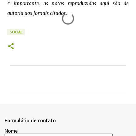
* importante: as notas reproduzidas aqui são de
autoria dos jornais citados.
SOCIAL
C
o
m
e
n
t
Formulário de contato
á
Nome
r