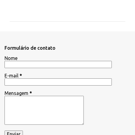
C
o
m
e
n
t
Formulário de contato
á
Nome
r
i
E-mail
*
o
s
Mensagem
*