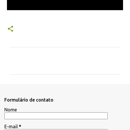
C
o
m
e
n
t
Formulário de contato
á
Nome
r
i
E-mail
*
o