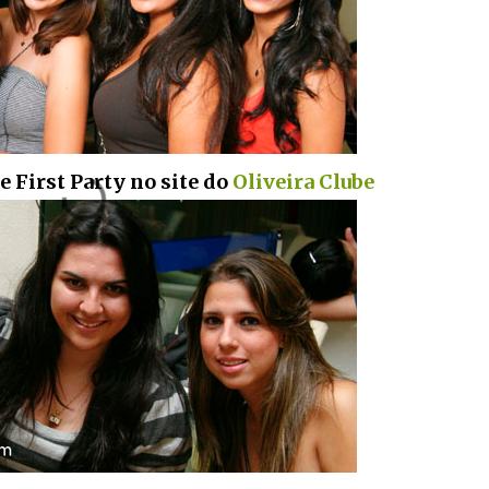
e First Party no site do
Oliveira Clube