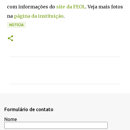
com informações do
site da FEOL
. Veja mais fotos
na
página da instituição
.
NOTICIA
C
o
m
e
n
t
Formulário de contato
á
Nome
r