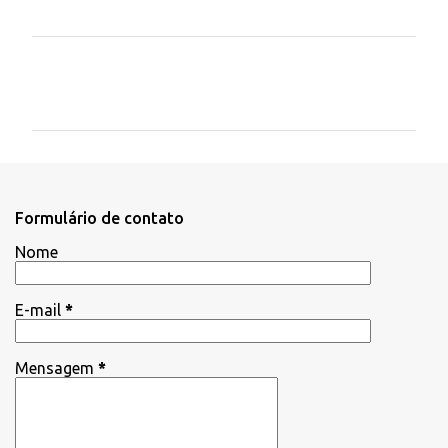
C
o
m
e
n
t
Formulário de contato
á
Nome
r
i
E-mail
*
o
s
Mensagem
*