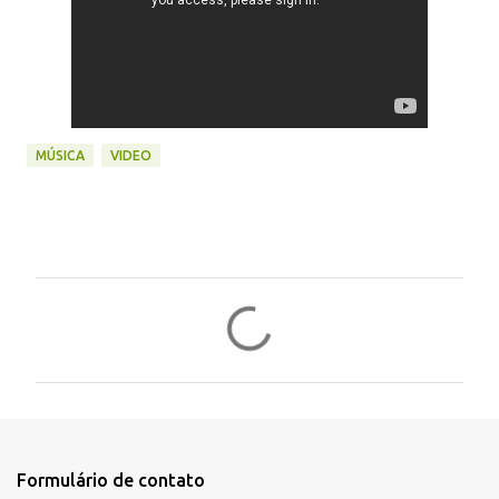
MÚSICA
VIDEO
C
o
m
e
n
t
Formulário de contato