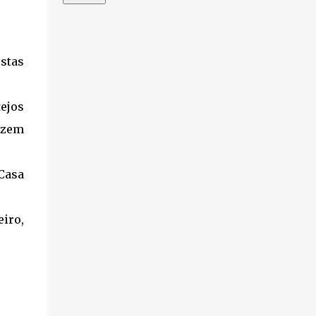
ostas
tejos
azem
 Casa
iro,