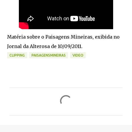
Matéria sobre o Paisagens Mineiras, exibida no
Jornal da Alterosa de 10/09/2011.
CLIPPING
PAISAGENSMINEIRAS
VIDEO
C
o
m
e
n