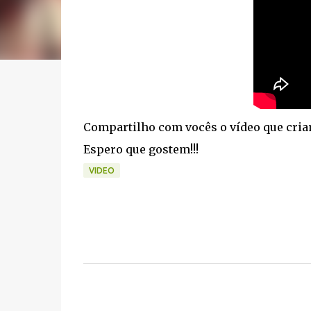
Compartilho com vocês o vídeo que criam
Espero que gostem!!!
VIDEO
C
o