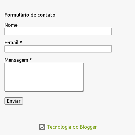
n
t
Formulário de contato
á
Nome
r
i
E-mail
*
o
s
Mensagem
*
Tecnologia do Blogger