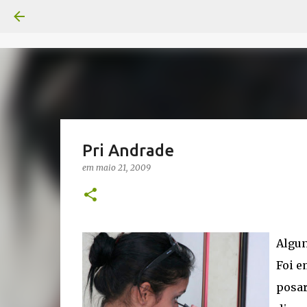
Pri Andrade
em
maio 21, 2009
Algun
Foi e
posar