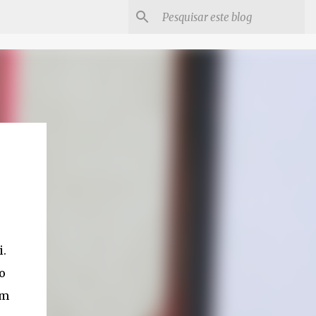
i.
o
um