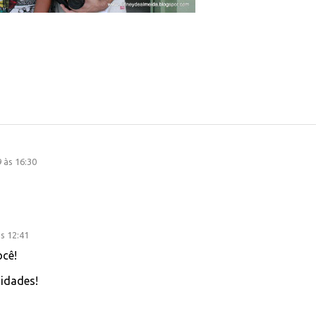
 às 16:30
s 12:41
cê!
idades!