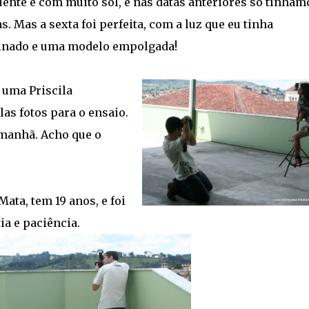
uente e com muito sol, e nas datas anteriores só tínham
s. Mas a sexta foi perfeita, com a luz que eu tinha
inado e uma modelo empolgada!
 uma Priscila
las fotos para o ensaio.
 manhã. Acho que o
ata, tem 19 anos, e foi
ia e paciência.