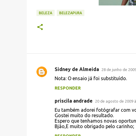
BELEZA
BELEZAPURA
Sidney de Almeida
28 de junho de 2009
C
Nota: O ensaio já foi substituído.
o
RESPONDER
m
e
priscila andrade
20 de agosto de 2009 à
n
Eu também adorei fotógrafar com vo
t
Gostei muito do resultado.
Espero que tenhamos novas oportun
á
Bjão,E muito obrigado pelo carinho;
r